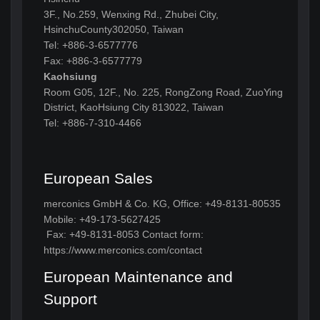
3F., No.259, Wenxing Rd., Zhubei City,
HsinchuCounty302050, Taiwan
Tel: +886-3-6577776
Fax: +886-3-6577779
Kaohsiung
Room G05, 12F., No. 225, RongZong Road, ZuoYing
District, KaoHsiung City 813022, Taiwan
Tel: +886-7-310-4466
European Sales
merconics GmbH & Co. KG, Office: +49-8131-80535
Mobile: +49-173-5627425
Fax: +49-8131-8053 Contact form:
https://www.merconics.com/contact
European Maintenance and
Support