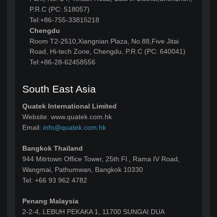
P.R.C (PC: 518057)
Tel:+86-755-33815218
Chengdu
Room T2-2510,Xiangnian Plaza, No.88,Five Jitai
Road, Hi-tech Zone, Chengdu, P.R.C (PC: 640041)
Tel:+86-28-62458556
South East Asia
Quatek International Limited
Website: www.quatek.com.hk
Email:
info@quatek.com.hk
Bangkok Thailand
944 Mitrtown Office Tower, 25th Fl., Rama IV Road,
Wangmai, Pathumwan, Bangkok 10330
Tel: +66 93 962 4782
Penang Malaysia
2-2-4, LEBUH PEKAKA 1, 11700 SUNGAI DUA