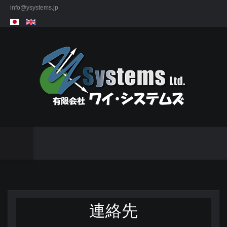
info@ysystems.jp
連絡先