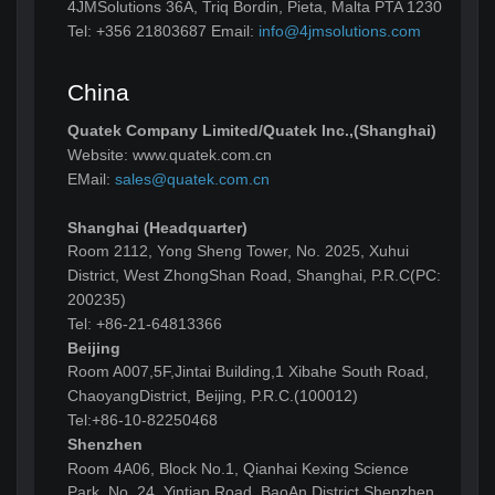
4JMSolutions 36A, Triq Bordin, Pieta, Malta PTA 1230
Tel: +356 21803687 Email:
info@4jmsolutions.com
China
Quatek Company Limited/Quatek Inc.,(Shanghai)
Website: www.quatek.com.cn
EMail:
sales@quatek.com.cn
Shanghai (Headquarter)
Room 2112, Yong Sheng Tower, No. 2025, Xuhui
District, West ZhongShan Road, Shanghai, P.R.C(PC:
200235)
Tel: +86-21-64813366
Beijing
Room A007,5F,Jintai Building,1 Xibahe South Road,
ChaoyangDistrict, Beijing, P.R.C.(100012)
Tel:+86-10-82250468
Shenzhen
Room 4A06, Block No.1, Qianhai Kexing Science
Park, No. 24, Yintian Road, BaoAn District,Shenzhen,