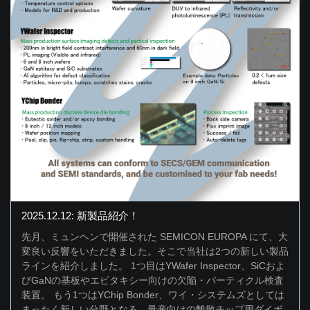
2025.12.12: 新製品紹介！
先月、ミュンヘンで開催された SEMICON EUROPA にて、大
変良い反響をいただきました。そこで当社は2つの新しい製品
ラインを紹介しました。 1つ目はYWafer Inspector、SiCおよ
びGaNの基板やエピタキシー向けの欠陥・パーティクル検査
装置。 もう1つはYChip Bonder、ワイ・システムズとしては
まったく新しい分野となる、量産向けの離散チップ用ダイボ