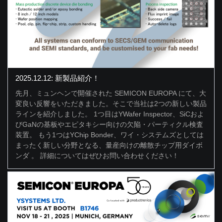
2025.12.12: 新製品紹介！
先月、ミュンヘンで開催された SEMICON EUROPA にて、大
変良い反響をいただきました。そこで当社は2つの新しい製品
ラインを紹介しました。 1つ目はYWafer Inspector、SiCおよ
びGaNの基板やエピタキシー向けの欠陥・パーティクル検査
装置。 もう1つはYChip Bonder、ワイ・システムズとしては
まったく新しい分野となる、量産向けの離散チップ用ダイボ
ンダ 。 詳細についてはぜひお問い合わせください！